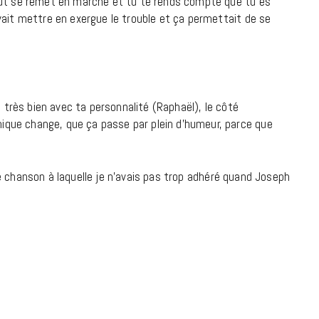
out se remet en marche et tu te rends compte que tu es
7 JUIN 2026
vait mettre en exergue le trouble et ça permettait de se
a très bien avec ta personnalité (Raphaël), le côté
que change, que ça passe par plein d’humeur, parce que
e chanson à laquelle je n’avais pas trop adhéré quand Joseph
LIFESTYLE
Gainsbourg, toute une vie :
documentaire plus Ginsburg que
Gainsbarre à ne pas manquer sur
France 3
18 FÉVRIER 2021