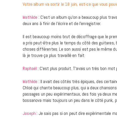
Votre album va sortir le 18 juin, est-ce que vous po
Mathilde
: C’est un album qu’on a beaucoup plus trava
deux ans à finir de l’écrire et de l’enregistrer.
Il est beaucoup moins brut de décoffrage que le premi
a pris peut-être plus le temps du côté des guitares,
choses différentes. Le son aussi est pas le même du t
là je trouve ça plus travaillé en fait
Raphaël
: C’est plus produit. T’avais un très bon mot 
Mathilde
: Il avait des côtés très épiques, des cert
Chloé qui chante beaucoup plus, qui a deux chansons 
passages un peu expérimentaux, des fois ya deux mes
bossanova mais toujours un peu dans le côté punk, 
Joseph
: Je sais pas si on peut dire expérimentale m