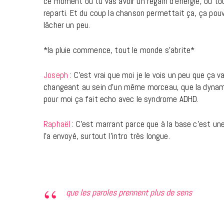
ce moment où tu vas avoir un regain d’énergie, où t
reparti. Et du coup la chanson permettait ça, ça pou
lâcher un peu.
*la pluie commence, tout le monde s’abrite*
Joseph
: C’est vrai que moi je le vois un peu que ça v
changeant au sein d’un même morceau, que la dynami
pour moi ça fait echo avec le syndrome ADHD.
Raphaël
: C’est marrant parce que à la base c’est un
l’a envoyé, surtout l’intro très longue.
que les paroles prennent plus de sens