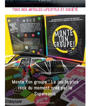
9 JUIN 2026
TOUS NOS ARTICLES LIFESTYLE ET SOCIÉTÉ
LIFESTYLE
Monte ton groupe : Le jeu le plus
35 Mi
rock du moment créé par le
« J’es
Supersonic
ma t
18 JANVIER 2023