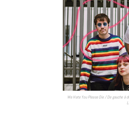
We Hate You Please Die / De gauche à dro
L