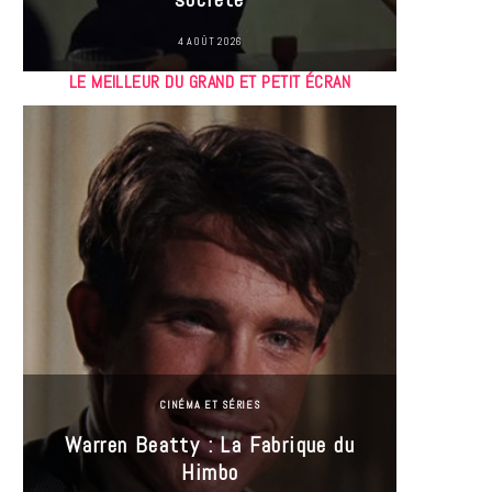
4 AOÛT 2026
LE MEILLEUR DU GRAND ET PETIT ÉCRAN
CINÉMA ET SÉRIES
Incel
Warren Beatty : La Fabrique du
genre i
Himbo