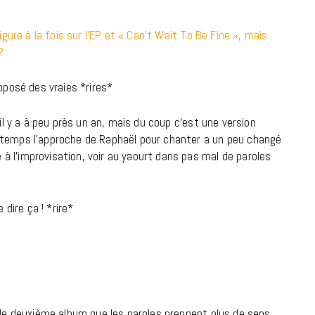
figure à la fois sur l’EP et « Can’t Wait To Be Fine », mais
?
oposé des vraies *rires*
 il y a à peu près un an, mais du coup c’est une version
 temps l’approche de Raphaël pour chanter a un peu changé
e à l’improvisation, voir au yaourt dans pas mal de paroles
 dire ça ! *rire*
r le deuxième album que les paroles prennent plus de sens