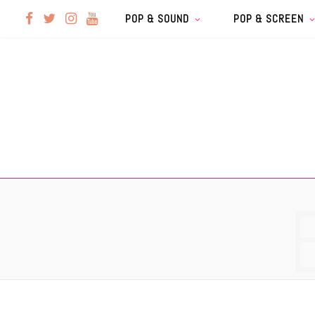
F
T
I
Y
POP & SOUND
POP & SCREEN
a
w
n
o
c
i
s
u
e
t
t
T
b
t
a
u
o
e
g
b
o
r
r
e
k
a