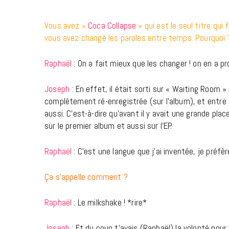
Vous avez «
Coca Collapse
» qui est le seul titre qui 
vous avez changé les paroles entre temps. Pourquoi 
Raphaël
: On a fait mieux que les changer ! on en a pr
Joseph
: En effet, il était sorti sur « Waiting Room »
complètement ré-enregistrée (sur l’album), et entre
aussi. C’est-à-dire qu’avant il y avait une grande plac
sur le premier album et aussi sur l’EP.
Raphaël
: C’est une langue que j’ai inventée, je préfère
Ça s’appelle comment ?
Raphaël
: Le milkshake ! *rire*
Joseph
: Et du coup t’avais (Raphaël) la volonté pou