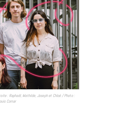
à la Cité des Sciences
14 DÉCEMBRE 2022
ite : Raphaël, Mathilde, Joseph et Chloé / Photo :
ouis Comar
MUSIQUE
Cage The Elephant, l’ivoire du rock
dévoile « Beaches In Tennessee »