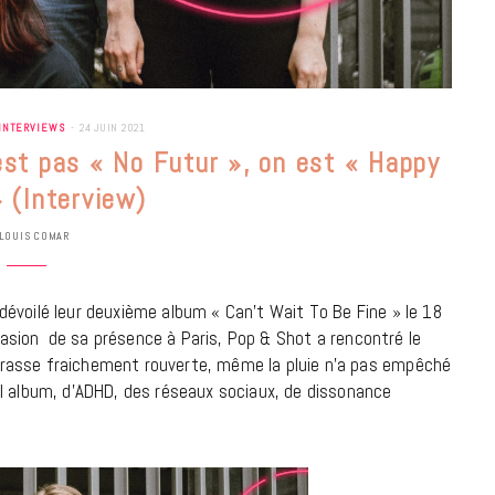
INTERVIEWS
24 JUIN 2021
est pas « No Futur », on est « Happy
» (Interview)
LOUIS COMAR
évoilé leur deuxième album « Can’t Wait To Be Fine » le 18
ccasion de sa présence à Paris, Pop & Shot a rencontré le
rasse fraichement rouverte, même la pluie n’a pas empêché
el album, d’ADHD, des réseaux sociaux, de dissonance
BONS PLANS
Les Eclatantes : une soirée entre
concerts, expos, kart, aéroplume…