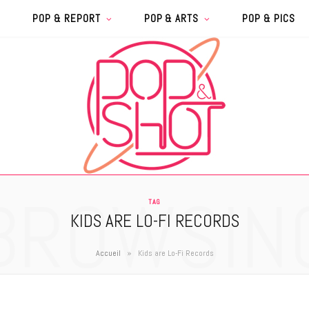
POP & REPORT
POP & ARTS
POP & PICS
BROWSIN
TAG
KIDS ARE LO-FI RECORDS
»
Accueil
Kids are Lo-Fi Records