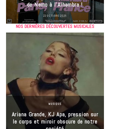
de Nemo à l’Alhambra !
22 OCTOBRE 2025
NOS DERNIÈRES DÉCOUVERTES MUSICALES
MUSIQUE
Ariana Grande, KJ Apa, pression sur
le corps et miroir obscure de notre
Les
société
réin