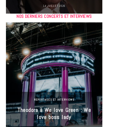
14 JUILLET 2026
NOS DERNIERS CONCERTS ET INTERVIEWS
REPORTAGES ET INTERVIEWS
Theodora à We love Green : We
Hayle
love boss lady
Gree