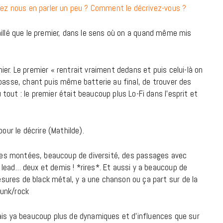
uvez nous en parler un peu ? Comment le décrivez-vous ?
18 JUILLET 2026
illé que le premier, dans le sens où on a quand même mis
er. Le premier « rentrait vraiment dedans et puis celui-là on
 basse, chant puis même batterie au final, de trouver des
out : le premier était beaucoup plus Lo-Fi dans l’esprit et
pour le décrire (Mathilde).
aines montées, beaucoup de diversité, des passages avec
lead… deux et demis ! *rires*. Et aussi y a beaucoup de
ures de black métal, y a une chanson ou ça part sur de la
CINÉMA ET SÉRIES
punk/rock
Disclosure Day : le retour en grâce
de Steven Spielberg
ais ya beaucoup plus de dynamiques et d’influences que sur