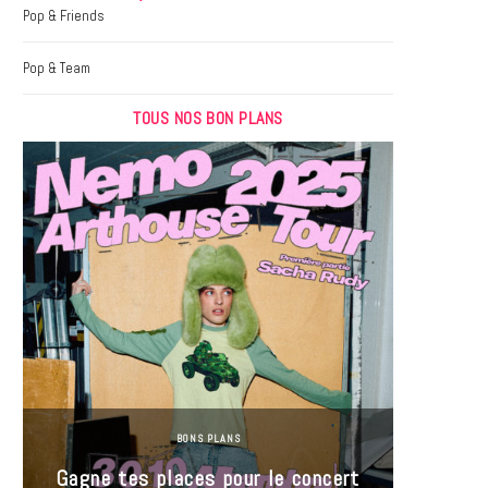
k
a
Pop & Friends
m
Pop & Team
TOUS NOS BON PLANS
BONS PLANS
Jeu-Co
Gagne tes places pour le concert
limit