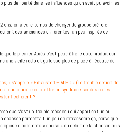
plus de liberté dans les influences qu’on avait pu avoir, les
9 JUIN 2026
2 ans, on a eu le temps de changer de groupe préféré
ui ont des ambiances différentes, un peu inspirés de
ble que le premier. Après c’est peut-être le côté produit qui
 une vieille radio et ça laisse plus de place à l’écoute de
ns, il s’appelle « Exhausted + ADHD » (Le trouble déficit de
 c’est une manière ce mettre ce syndrome sur des notes
restant cohérent ?
REPORTAGES ET INTERVIEWS
u parce que c’est un trouble méconnu qui appartient un au
We Love Green se met au vert sur
t la chanson permettait un peu de retranscrire ça, parce que
la Montagne de Gorillaz
s épuisé d’où le côté « épuisé » du début de la chanson puis