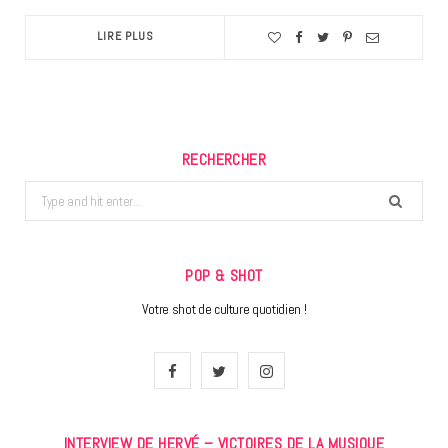
LIRE PLUS
RECHERCHER
Search
for:
POP & SHOT
Votre shot de culture quotidien !
F
T
I
a
w
n
INTERVIEW DE HERVÉ – VICTOIRES DE LA MUSIQUE
c
i
s