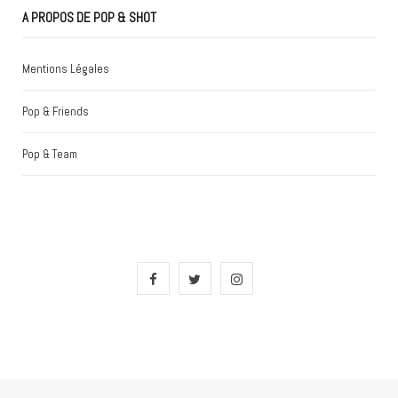
A PROPOS DE POP & SHOT
Mentions Légales
Pop & Friends
Pop & Team
F
T
I
a
w
n
c
i
s
e
t
t