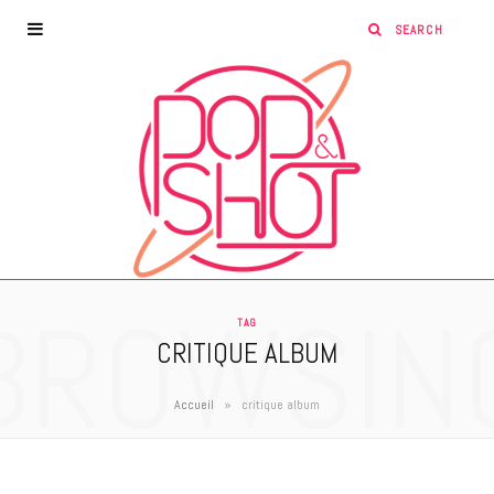
BROWSIN
TAG
CRITIQUE ALBUM
»
Accueil
critique album