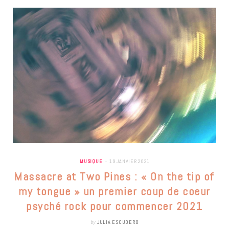
MUSIQUE
19 JANVIER 2021
Massacre at Two Pines : « On the tip of
my tongue » un premier coup de coeur
psyché rock pour commencer 2021
by
JULIA ESCUDERO