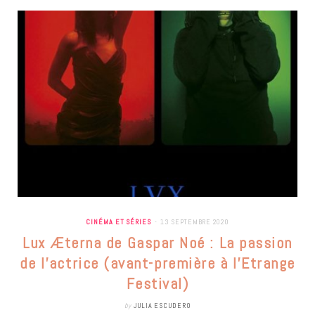
CINÉMA ET SÉRIES
13 SEPTEMBRE 2020
Lux Æterna de Gaspar Noé : La passion
de l’actrice (avant-première à l’Etrange
Festival)
by
JULIA ESCUDERO