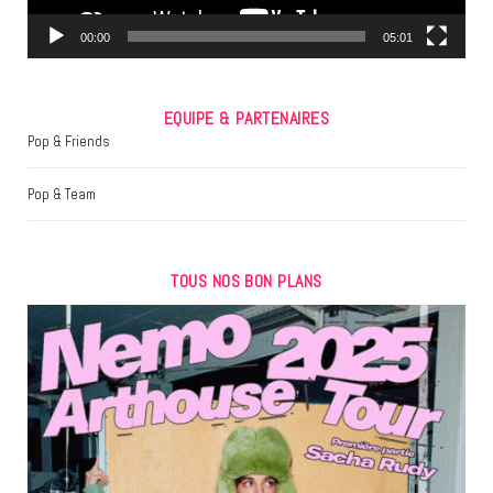
m
00:00
05:01
EQUIPE & PARTENAIRES
Pop & Friends
Pop & Team
TOUS NOS BON PLANS