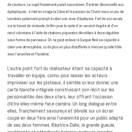
de couleurs. Le sujet finalement parait secondaire. D’entrée déconseillé aux
épileptiques, il met en image la Cène et la passion du Christ sous un jeu de
lumières justement prompt à créer une crise d’épilepsie. Fort de son recule
sur le travail de cinéaste, le film joue la carte d’un second degrés et d’un
recul volontaire à l’aide de citations piquantes dévoilées à dose régulière
sous forme de panneaux. On ne peut enlever à Gaspar Noé sa capacité à
créer une atmosphère, ici de plus en plus étouffante à mesure qu’elle frôle
avec l’anarchie et l’hystérie.
L’autre point fort du réalisateur étant sa capacité à
travailler en équipe, connu pour laisser les acteurs
improviser sur les plateaux, il semble ici leur donner une
carte blanche intégrale construisant son récit sur les
personnalités des deux stars, leur offrant l’occasion
d’être elles-même face caméra. Un long dialogue entre
elles, franchement savoureux et dévoilé sur un écran
coupé en deux fera ainsi l’unanimité pour un public adepte
de ses deux femmes. Béatrice Dalle, la grande gueule,
exubérante et attachante balance quelques grandes