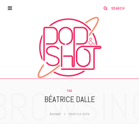
BROWSIN
TAG
BÉATRICE DALLE
»
Accueil
béatrice dalle