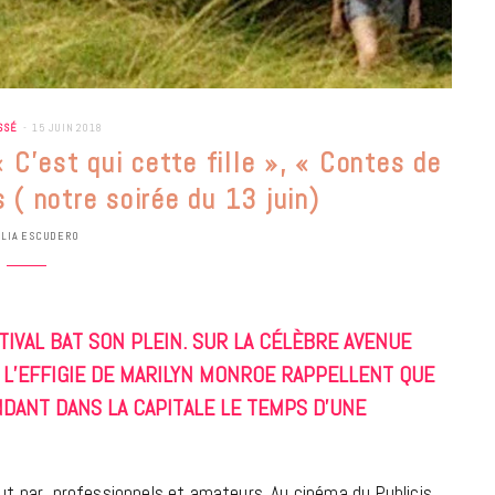
SSÉ
15 JUIN 2018
 C’est qui cette fille », « Contes de
s ( notre soirée du 13 juin)
ULIA ESCUDERO
TIVAL
BAT SON PLEIN. SUR LA CÉLÈBRE AVENUE
L’EFFIGIE DE MARILYN MONROE RAPPELLENT QUE
NDANT DANS LA CAPITALE LE TEMPS D’UNE
BONS PLANS
Les Eclatantes : une soirée entre
concerts, expos, kart, aéroplume…
saut par professionnels et amateurs. Au cinéma du Publicis