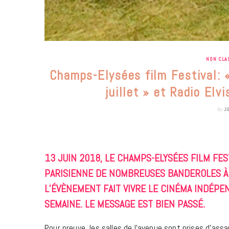
NON CLA
Champs-Elysées film Festival: «
juillet » et Radio Elvi
by
J
13 JUIN 2018,
LE CHAMPS-ELYSÉES FILM FES
PARISIENNE DE NOMBREUSES BANDEROLES À 
L’ÉVÈNEMENT FAIT VIVRE LE CINÉMA INDÉPE
SEMAINE. LE MESSAGE EST BIEN PASSÉ.
Pour preuve, les salles de l’avenue sont prises d’as