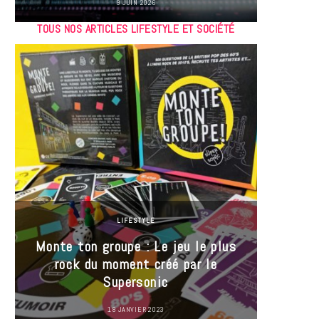
9 JUIN 2026
TOUS NOS ARTICLES LIFESTYLE ET SOCIÉTÉ
LIFESTYLE
Monte ton groupe : Le jeu le plus
35 Mi
rock du moment créé par le
« J’es
Supersonic
ma t
18 JANVIER 2023