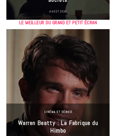
4 AOÛT 2026
LE MEILLEUR DU GRAND ET PETIT ÉCRAN
CINÉMA ET SÉRIES
Incel
Warren Beatty : La Fabrique du
genre i
Himbo