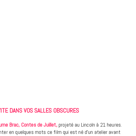
7 JUIN 2026
LIFESTYLE
Gainsbourg, toute une vie :
documentaire plus Ginsburg que
NVITE DANS VOS SALLES OBSCURES
Gainsbarre à ne pas manquer sur
France 3
aume Bra
c
, Contes de Juillet,
projeté au Lincoln à 21 heures.
nter en quelques mots ce film qui est né d’un atelier avant
18 FÉVRIER 2021