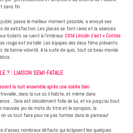
à la Cité des Sciences
st sans fin.
14 DÉCEMBRE 2022
e public passe le meilleur moment possible, a envoyé ses
s de satisfaction. Les places se font rares et la séances
x tickets se ruent à l’intérieur.
Côté Lincoln c’est « Contes
pis rouge est installé. Les équipes des deux films présents
ic de bonne volonté. A la suite de quoi, tout ce beau monde
blicis…
LE ? : LIAISON SEMI-FATALE
assent la nuit ensemble après une soirée bien
travaille, dans la rue où il habite, et même dans
ence… Gina est décidément folle de lui, et ira jusqu’au bout
 mauvais jeu de mots du titre et le synopsis, la
 on va tout faire pour ne pas tomber dans le panneau!
MUSIQUE
Cage The Elephant, l’ivoire du rock
fre d’assez nombreux défauts qui éclipsent les quelques
dévoile « Beaches In Tennessee »