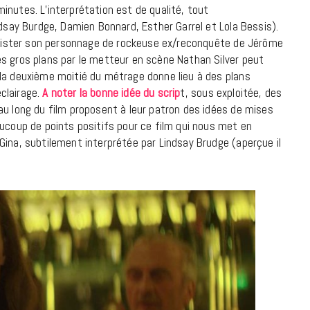
inutes. L’interprétation est de qualité, tout
ndsay Burdge, Damien Bonnard, Esther Garrel et Lola Bessis).
18 JUILLET 2026
 exister son personnage de rockeuse ex/reconquête de Jérôme
s gros plans par le metteur en scène Nathan Silver peut
 la deuxième moitié du métrage donne lieu à des plans
clairage.
A noter la bonne idée du scrip
t, sous exploitée, des
au long du film proposent à leur patron des idées de mises
aucoup de points positifs pour ce film qui nous met en
Gina, subtilement interprétée par Lindsay Brudge (aperçue il
CINÉMA ET SÉRIES
Disclosure Day : le retour en grâce
de Steven Spielberg