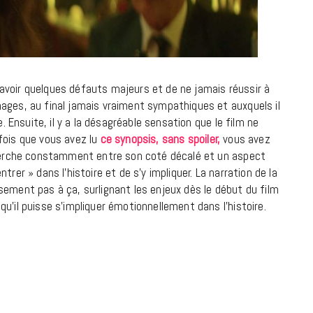
9 JUIN 2026
avoir quelques défauts majeurs et de ne jamais réussir à
ages, au final jamais vraiment sympathiques et auxquels il
e. Ensuite, il y a la désagréable sensation que le film ne
fois que vous avez lu
ce synopsis, sans spoiler,
vous avez
 cherche constamment entre son coté décalé et un aspect
rer » dans l’histoire et de s’y impliquer. La narration de la
sement pas à ça, surlignant les enjeux dès le début du film
u’il puisse s’impliquer émotionnellement dans l’histoire.
REPORTAGES ET INTERVIEWS
We Love Green se met au vert sur
la Montagne de Gorillaz