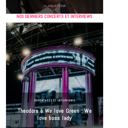
14 JUILLET 2026
NOS DERNIERS CONCERTS ET INTERVIEWS
REPORTAGES ET INTERVIEWS
Theodora à We love Green : We
Hayle
love boss lady
Gree