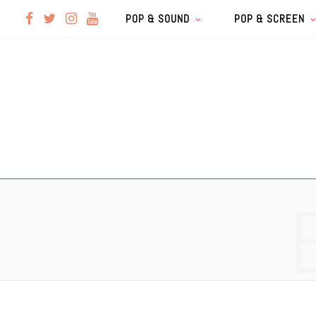
F
T
I
Y
POP & SOUND
POP & SCREEN
a
w
n
o
c
i
s
u
e
t
t
T
b
t
a
u
o
e
g
b
o
r
r
e
k
a