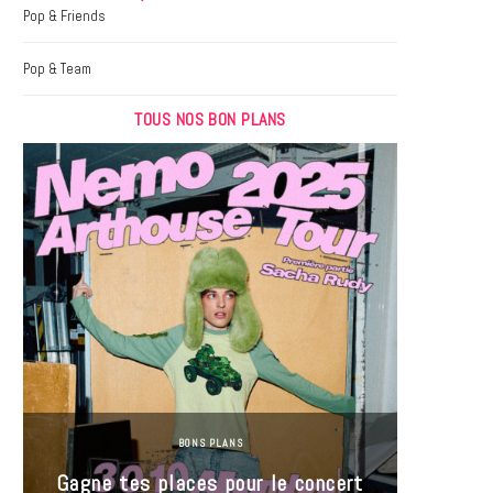
k
a
Pop & Friends
m
Pop & Team
TOUS NOS BON PLANS
BONS PLANS
Jeu-Co
Gagne tes places pour le concert
limit