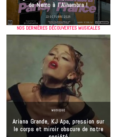
de Nemo à l’Alhambra !
22 OCTOBRE 2025
NOS DERNIÈRES DÉCOUVERTES MUSICALES
MUSIQUE
Ariana Grande, KJ Apa, pression sur
le corps et miroir obscure de notre
Les
société
réin