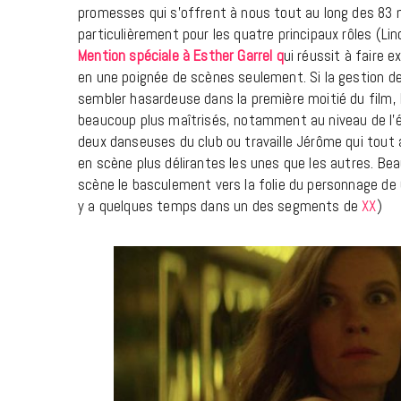
promesses qui s’offrent à nous tout au long des 83 m
particulièrement pour les quatre principaux rôles (Li
Mention spéciale à Esther Garrel q
ui réussit à faire
en une poignée de scènes seulement. Si la gestion de
sembler hasardeuse dans la première moitié du film,
beaucoup plus maîtrisés, notamment au niveau de l’é
deux danseuses du club ou travaille Jérôme qui tout 
en scène plus délirantes les unes que les autres. Be
scène le basculement vers la folie du personnage de 
y a quelques temps dans un des segments de
XX
)