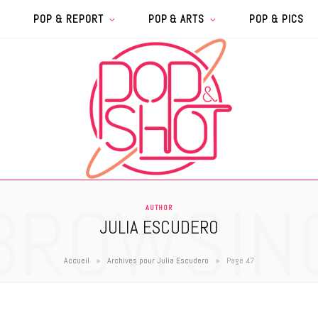
POP & REPORT
POP & ARTS
POP & PICS
BROWSIN
AUTHOR
JULIA ESCUDERO
»
»
Accueil
Archives pour Julia Escudero
Page 47