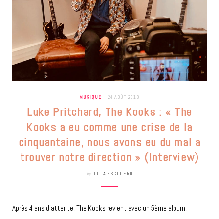
MUSIQUE
24 AOÛT 2018
Luke Pritchard, The Kooks : « The
Kooks a eu comme une crise de la
cinquantaine, nous avons eu du mal a
trouver notre direction » (Interview)
by
JULIA ESCUDERO
Après 4 ans d’attente, The Kooks revient avec un 5ème album,