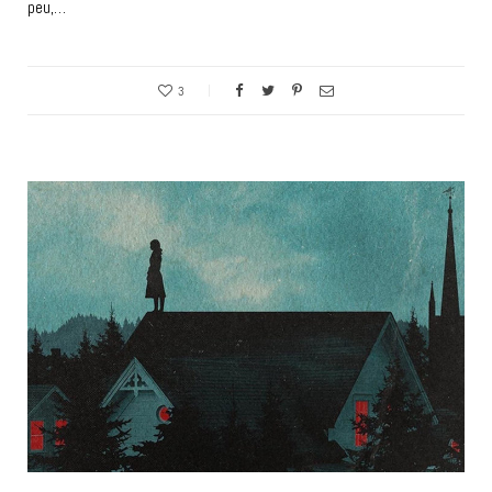
peu,…
3