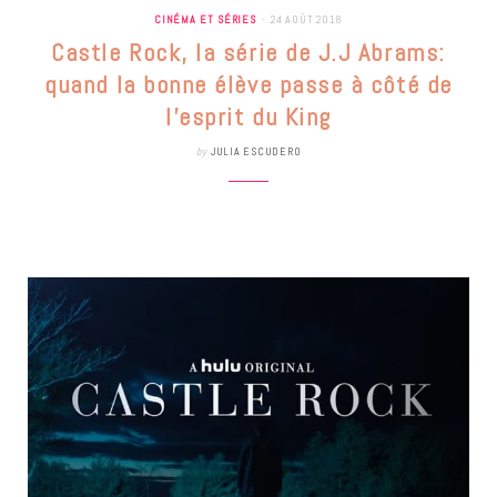
CINÉMA ET SÉRIES
24 AOÛT 2018
Castle Rock, la série de J.J Abrams:
quand la bonne élève passe à côté de
l’esprit du King
by
JULIA ESCUDERO