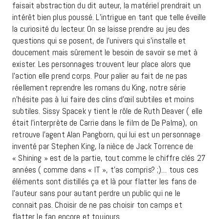
faisait abstraction du dit auteur, la matériel prendrait un
intérêt bien plus poussé. L’intrigue en tant que telle éveille
la curiosité du lecteur. On se laisse prendre au jeu des
questions qui se posent, de l’univers qui s’installe et
doucement mais sûrement le besoin de savoir se met à
exister. Les personnages trouvent leur place alors que
l’action elle prend corps. Pour palier au fait de ne pas
réellement reprendre les romans du King, notre série
n’hésite pas à lui faire des clins d’œil subtiles et moins
subtiles. Sissy Spacek y tient le rôle de Ruth Deaver ( elle
était l’interprète de Carrie dans le film de De Palma), on
retrouve l’agent Alan Pangborn, qui lui est un personnage
inventé par Stephen King, la nièce de Jack Torrence de
« Shining » est de la partie, tout comme le chiffre clés 27
années ( comme dans « IT », t’as compris? ;)… tous ces
éléments sont distillés ça et là pour flatter les fans de
l’auteur sans pour autant perdre un public qui ne le
connait pas. Choisir de ne pas choisir ton camps et
flatter le fan encore et toujours.