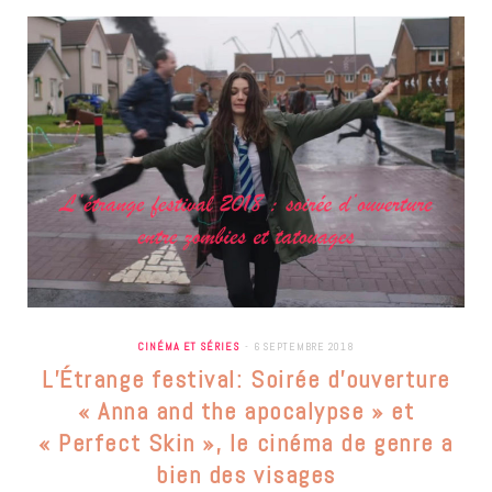
CINÉMA ET SÉRIES
6 SEPTEMBRE 2018
L’Étrange festival: Soirée d’ouverture
« Anna and the apocalypse » et
« Perfect Skin », le cinéma de genre a
bien des visages