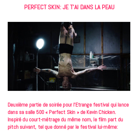
PERFECT SKIN: JE T’AI DANS LA PEAU
Deuxième partie de soirée pour l’
Etrange festival
qui lance
dans sa salle 500 « Perfect Skin » de Kevin Chicken.
Inspiré du court-métrage du même nom, le film part du
pitch suivant, tel que donné par le festival lui-même: