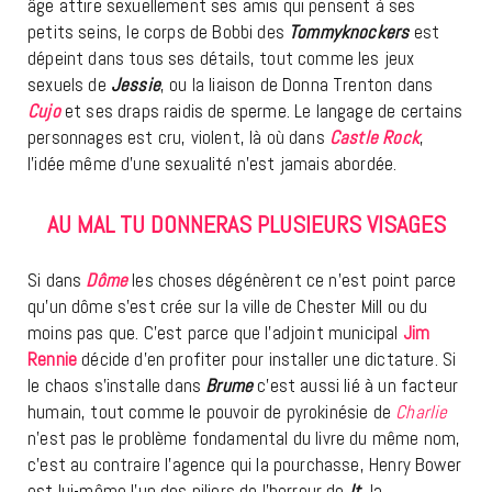
âge attire sexuellement ses amis qui pensent à ses
petits seins, le corps de Bobbi des
Tommyknockers
est
dépeint dans tous ses détails, tout comme les jeux
sexuels de
Jessie
, ou la liaison de Donna Trenton dans
Cujo
et ses draps raidis de sperme. Le langage de certains
personnages est cru, violent, là où dans
Castle Rock
,
l’idée même d’une sexualité n’est jamais abordée.
AU MAL TU DONNERAS PLUSIEURS VISAGES
Si dans
Dôme
les choses dégénèrent ce n’est point parce
qu’un dôme s’est crée sur la ville de Chester Mill ou du
moins pas que. C’est parce que l’adjoint municipal
Jim
Rennie
décide d’en profiter pour installer une dictature. Si
le chaos s’installe dans
Brume
c’est aussi lié à un facteur
humain, tout comme le pouvoir de pyrokinésie de
Charlie
n’est pas le problème fondamental du livre du même nom,
c’est au contraire l’agence qui la pourchasse, Henry Bower
est lui-même l’un des piliers de l’horreur de
It
, la