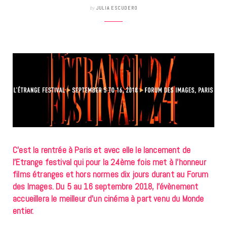
by
JULIA ESCUDERO
C’est la rentrée à Paris et avec elle le lancement de
l’Etrange festival qui pour la 24ème fois met à l’honneur
films étranges et hors normes dix jours durant au Forum
des Images. Du 5 au 16 septembre 2018, l’évènement
accueillera le meilleur d’un cinéma à part venu du Monde
entier.