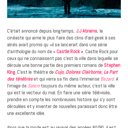
C’était annoncé depuis longtemps,
J.J Abrams
, le
cinéaste qui aime le plus faire des clins d’œil geek à ses
aînés avait promis qu »il se lancerait dans une série
d’anthologie du nom de «
Castle Rock »
. Castle Rock pour
ceux qui ne connaissent pas c’est la ville dans laquelle se
déroule une bonne partie des premiers romans de
Stephen
King
. C’est le théâtre de
Cujo, Dolores Clairborne, La Part
des ténèbres
et qui verra sa fin dans l’immense
Bazard
. A
l’image de
Salem
toujours du même auteur, c’est la ville
qui est le vecteur du mal. En faire une série télévisée,
prendre en compte les nombreuses histoire qui s’y sont
déroulées et y inventer de nouvelles paraissait donc être
une excellente idée.
Alors que la mode est au revival des années 80/90, il est