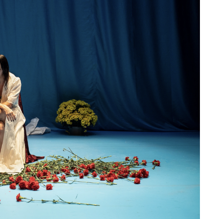
à la Cité des Sciences
14 DÉCEMBRE 2022
MUSIQUE
Cage The Elephant, l’ivoire du rock
dévoile « Beaches In Tennessee »