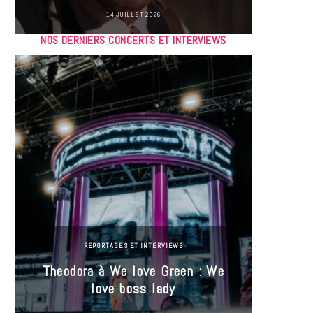
14 JUILLET 2026
NOS DERNIERS CONCERTS ET INTERVIEWS
REPORTAGES ET INTERVIEWS
Theodora à We love Green : We
Hayle
love boss lady
Gree