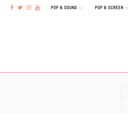
F
T
I
Y
POP & SOUND
POP & SCREEN
a
w
n
o
c
i
s
u
e
t
t
T
b
t
a
u
o
e
g
b
o
r
r
e
k
a