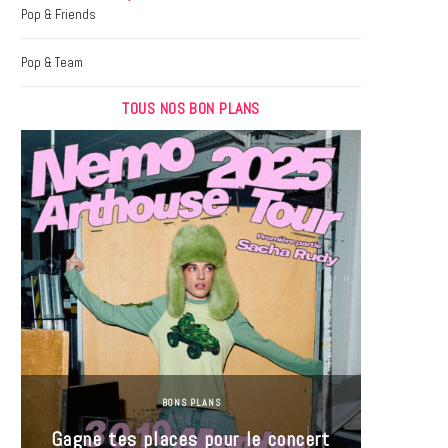
k
a
Pop & Friends
m
Pop & Team
TOUS NOS BON PLANS
BONS PLANS
Jeu-Co
Gagne tes places pour le concert
limit