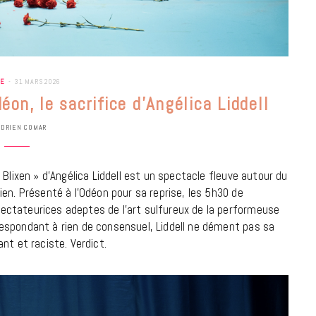
RE
31 MARS 2026
on, le sacrifice d’Angélica Liddell
ADRIEN COMAR
Blixen » d’Angélica Liddell est un spectacle fleuve autour du
en. Présenté à l’Odéon pour sa reprise, les 5h30 de
ctateurices adeptes de l’art sulfureux de la performeuse
espondant à rien de consensuel, Liddell ne dément pas sa
nt et raciste. Verdict.
BONS PLANS
Les Eclatantes : une soirée entre
concerts, expos, kart, aéroplume…