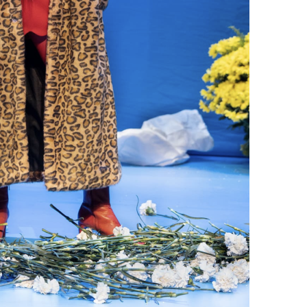
7 JUIN 2026
LIFESTYLE
Gainsbourg, toute une vie :
documentaire plus Ginsburg que
Gainsbarre à ne pas manquer sur
France 3
18 FÉVRIER 2021