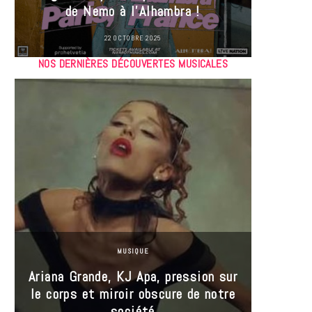
de Nemo à l’Alhambra !
22 OCTOBRE 2025
NOS DERNIÈRES DÉCOUVERTES MUSICALES
MUSIQUE
Ariana Grande, KJ Apa, pression sur
le corps et miroir obscure de notre
Les
société
réin