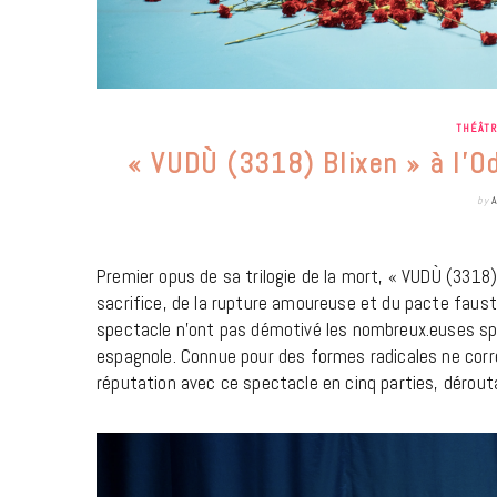
THÉÂT
« VUDÙ (3318) Blixen » à l’Odé
by
Premier opus de sa trilogie de la mort, « VUDÙ (3318) 
sacrifice, de la rupture amoureuse et du pacte fausti
spectacle n’ont pas démotivé les nombreux.euses spe
espagnole. Connue pour des formes radicales ne corr
réputation avec ce spectacle en cinq parties, dérouta