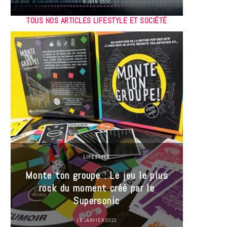
9 JUIN 2026
TOUS NOS ARTICLES LIFESTYLE ET SOCIÉTÉ
LIFESTYLE
Monte ton groupe : Le jeu le plus
35 Mi
rock du moment créé par le
« J’es
Supersonic
ma t
18 JANVIER 2023