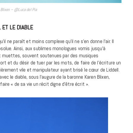
Blixen – @Luca del Pia
18 JUILLET 2026
 ET LE DIABLE
l ne paraît et moins complexe qu’il ne s’en donne l’air. Il
absolue. Ainsi, aux sublimes monologues vomis jusqu’à
x muettes, souvent soutenues par des musiques
t et du désir de tuer par les mots, de faire de l’écriture un
rement vile et manipulateur ayant brisé le cœur de Liddell.
avec le diable, sous l’augure de la baronne Karen Blixen,
aire « de sa vie un récit digne d’être écrit ».
CINÉMA ET SÉRIES
Disclosure Day : le retour en grâce
de Steven Spielberg