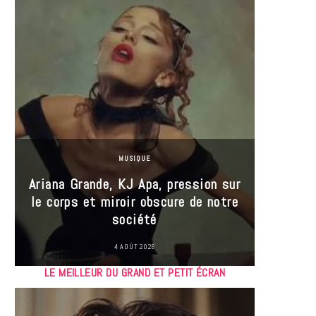
MUSIQUE
Ariana Grande, KJ Apa, pression sur
le corps et miroir obscure de notre
Les
société
réin
4 AOÛT 2026
LE MEILLEUR DU GRAND ET PETIT ÉCRAN