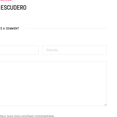
AUTHOR
A ESCUDERO
TE A COMMENT
BONS PLANS
Les Eclatantes : une soirée entre
concerts, expos, kart, aéroplume…
à la Cité des Sciences
14 DÉCEMBRE 2022
ateur pour mon prochain commentaire.