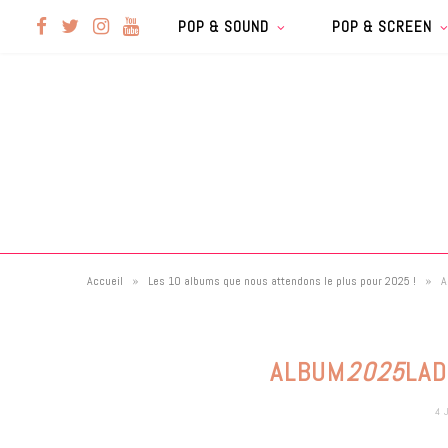
F
T
I
Y
POP & SOUND
POP & SCREEN
a
w
n
o
c
i
s
u
e
t
t
T
b
t
a
u
»
»
Accueil
Les 10 albums que nous attendons le plus pour 2025 !
A
o
e
g
b
o
r
r
e
ALBUM
2025
LAD
k
a
4 