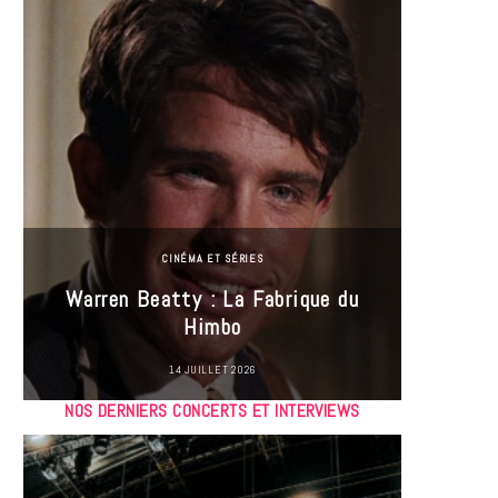
CINÉMA ET SÉRIES
Incel
Warren Beatty : La Fabrique du
genre i
Himbo
14 JUILLET 2026
NOS DERNIERS CONCERTS ET INTERVIEWS