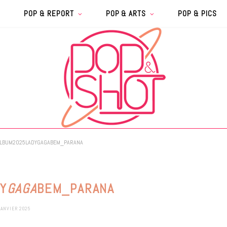
POP & REPORT
POP & ARTS
POP & PICS
LBUM2025LADYGAGABEM_PARANA
Y
GAGA
BEM_PARANA
JANVIER 2025