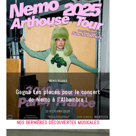
BONS PLANS
Jeu-Co
Gagne tes places pour le concert
limit
de Nemo à l’Alhambra !
22 OCTOBRE 2025
NOS DERNIÈRES DÉCOUVERTES MUSICALES