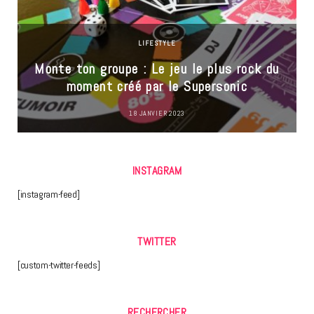
LIFESTYLE
Monte ton groupe : Le jeu le plus rock du
moment créé par le Supersonic
18 JANVIER 2023
INSTAGRAM
[instagram-feed]
TWITTER
[custom-twitter-feeds]
RECHERCHER