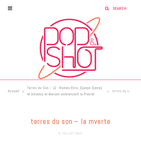
Terres du Son – J2 : Romeo Elvis, Django Django
»
»
Accueil
terres du son – la mverte
et Amadou et Mariam ambiancent la Prairie!
terres du son – la mverte
8 JUILLET 2018