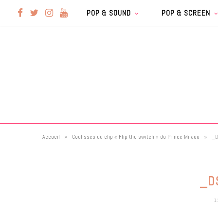
F
T
I
Y
POP & SOUND
POP & SCREEN
a
w
n
o
c
i
s
u
e
t
t
T
b
t
a
u
»
»
Accueil
Coulisses du clip « Flip the switch » du Prince Miiaou
_
o
e
g
b
o
r
r
e
_D
k
a
1