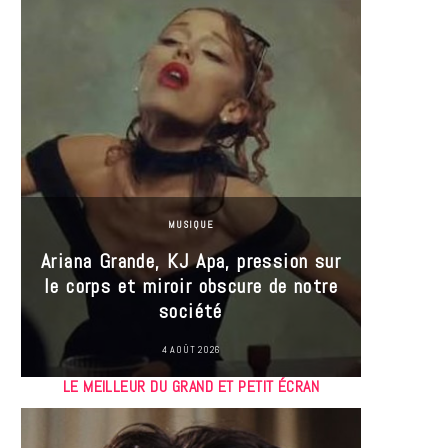
MUSIQUE
Ariana Grande, KJ Apa, pression sur
le corps et miroir obscure de notre
Les
société
réin
4 AOÛT 2026
LE MEILLEUR DU GRAND ET PETIT ÉCRAN