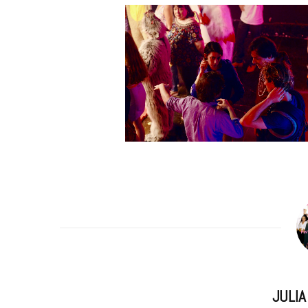
m
JULI