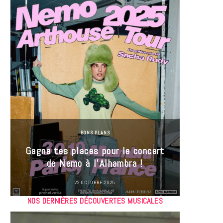
BONS PLANS
Jeu-Co
Gagne tes places pour le concert
limit
de Nemo à l’Alhambra !
22 OCTOBRE 2025
NOS DERNIÈRES DÉCOUVERTES MUSICALES