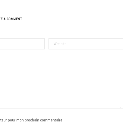
TE A COMMENT
BONS PLANS
Les Eclatantes : une soirée entre
concerts, expos, kart, aéroplume…
à la Cité des Sciences
14 DÉCEMBRE 2022
ateur pour mon prochain commentaire.