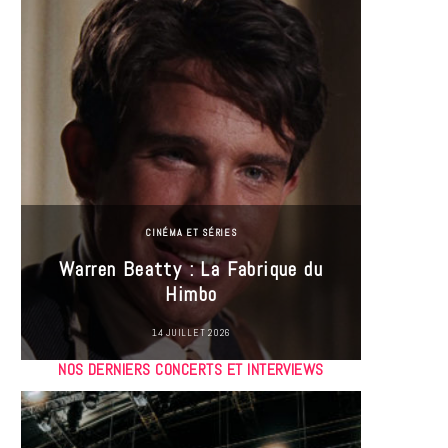
CINÉMA ET SÉRIES
Incel
Warren Beatty : La Fabrique du
genre i
Himbo
14 JUILLET 2026
NOS DERNIERS CONCERTS ET INTERVIEWS