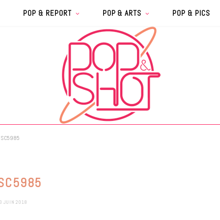
POP & REPORT
POP & ARTS
POP & PICS
DSC5985
SC5985
3 JUIN 2018