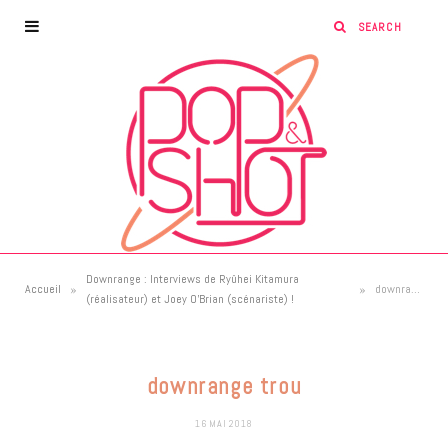
Downrange : Interviews de Ryûhei Kitamura
»
»
Accueil
downrange trou
(réalisateur) et Joey O’Brian (scénariste) !
downrange trou
16 MAI 2018