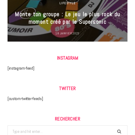
LIFESTYLE
Monte ton groupe : Le jeu le plus rock du
moment créé par le Supersonic
18 JANVIER 2023
INSTAGRAM
[instagram-feed]
TWITTER
[custom-twitter-feeds]
RECHERCHER
Search