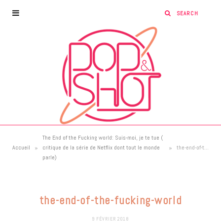
The End of the Fucking world: Suis-moi, je te tue (
»
»
Accueil
critique de la série de Netflix dont tout le monde
the-end-of-the-fucking-world
parle)
the-end-of-the-fucking-world
9 FÉVRIER 2018