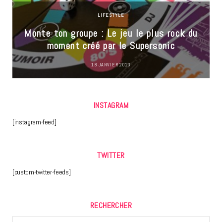
LIFESTYLE
Monte ton groupe : Le jeu le plus rock du
moment créé par le Supersonic
18 JANVIER 2023
INSTAGRAM
[instagram-feed]
TWITTER
[custom-twitter-feeds]
RECHERCHER