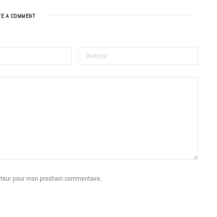
TE A COMMENT
BONS PLANS
Les Eclatantes : une soirée entre
concerts, expos, kart, aéroplume…
à la Cité des Sciences
ateur pour mon prochain commentaire.
14 DÉCEMBRE 2022