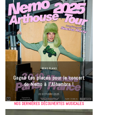
BONS PLANS
Jeu-Co
Gagne tes places pour le concert
limit
de Nemo à l’Alhambra !
22 OCTOBRE 2025
NOS DERNIÈRES DÉCOUVERTES MUSICALES