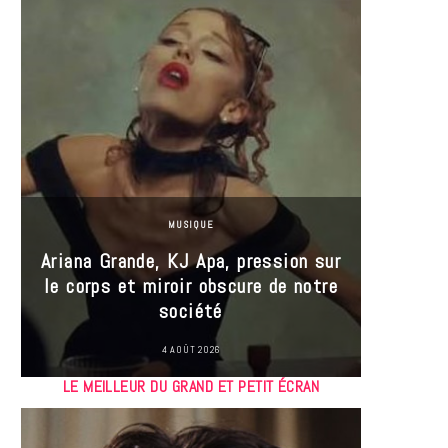
MUSIQUE
Ariana Grande, KJ Apa, pression sur
le corps et miroir obscure de notre
Les
société
réin
4 AOÛT 2026
LE MEILLEUR DU GRAND ET PETIT ÉCRAN