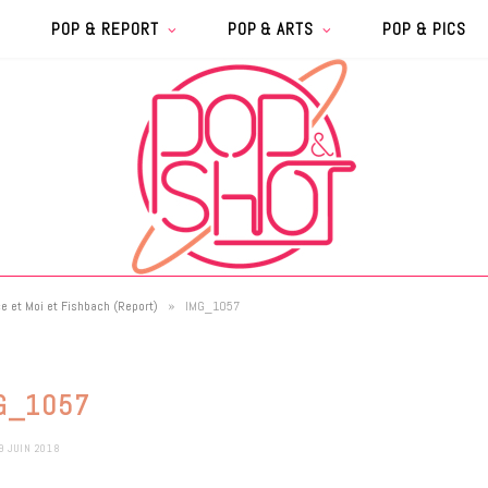
POP & REPORT
POP & ARTS
POP & PICS
»
e et Moi et Fishbach (Report)
IMG_1057
G_1057
9 JUIN 2018