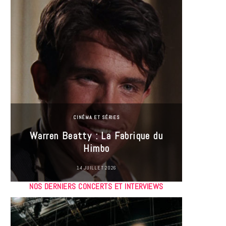
CINÉMA ET SÉRIES
Incel
Warren Beatty : La Fabrique du
genre i
Himbo
14 JUILLET 2026
NOS DERNIERS CONCERTS ET INTERVIEWS