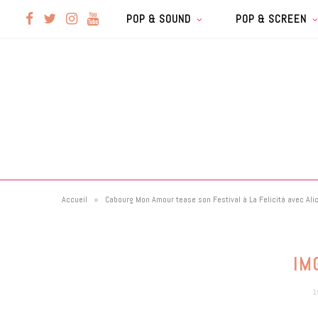
F
T
I
Y
POP & SOUND
POP & SCREEN
a
w
n
o
c
i
s
u
e
t
t
T
b
t
a
u
»
Accueil
Cabourg Mon Amour tease son Festival à La Felicità avec Alic
o
e
g
b
o
r
r
e
IM
k
a
1