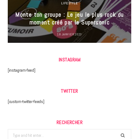
LIFESTYLE
Monte ton groupe : Le jeu le plus rock du
moment créé par le Supersonic
18 JANVIER 2023
INSTAGRAM
[instagram-feed]
TWITTER
[custom-twitter-feeds]
RECHERCHER
Search