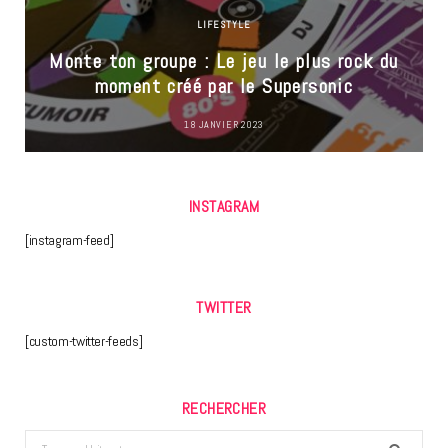
LIFESTYLE
Monte ton groupe : Le jeu le plus rock du
moment créé par le Supersonic
18 JANVIER 2023
INSTAGRAM
[instagram-feed]
TWITTER
[custom-twitter-feeds]
RECHERCHER
Search