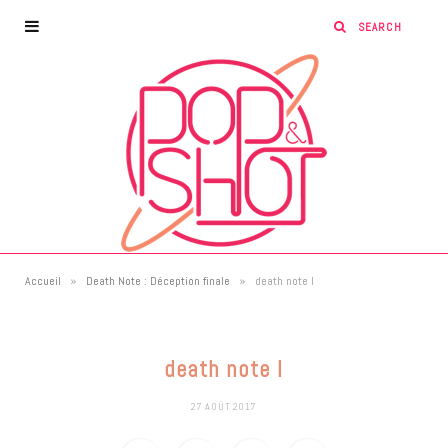
»
»
Accueil
Death Note : Déception finale
death note l
death note l
27 AOÛT 2017