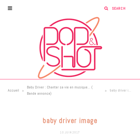
Baby Driver : Chanter sa vie en musique… (
»
»
Accueil
baby driver image
Bande annonce)
baby driver image
10 JUIN 2017