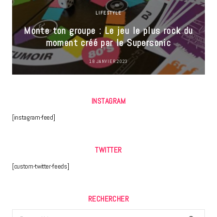
LIFESTYLE
Monte ton groupe : Le jeu le plus rock du
moment créé par le Supersonic
18 JANVIER 2023
INSTAGRAM
[instagram-feed]
TWITTER
[custom-twitter-feeds]
RECHERCHER
Search