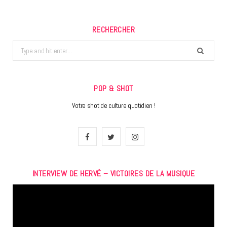
RECHERCHER
Search
for:
POP & SHOT
Votre shot de culture quotidien !
F
T
I
a
w
n
INTERVIEW DE HERVÉ – VICTOIRES DE LA MUSIQUE
c
i
s
Lecteur
e
t
t
vidéo
b
t
a