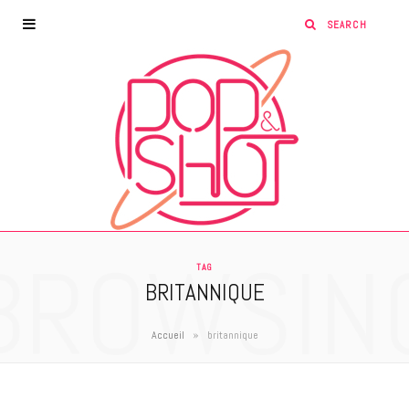
BROWSIN
TAG
BRITANNIQUE
»
Accueil
britannique