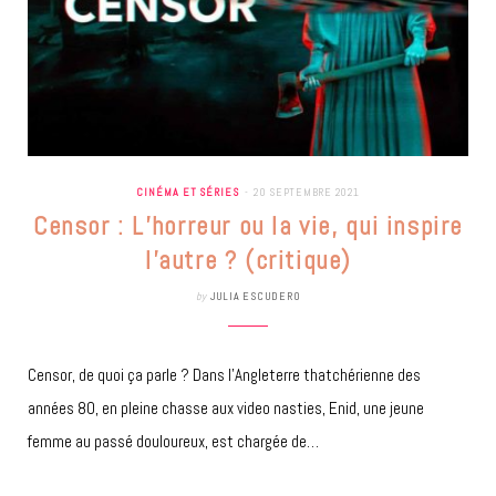
CINÉMA ET SÉRIES
20 SEPTEMBRE 2021
Censor : L’horreur ou la vie, qui inspire
l’autre ? (critique)
by
JULIA ESCUDERO
Censor, de quoi ça parle ? Dans l’Angleterre thatchérienne des
années 80, en pleine chasse aux video nasties, Enid, une jeune
femme au passé douloureux, est chargée de…