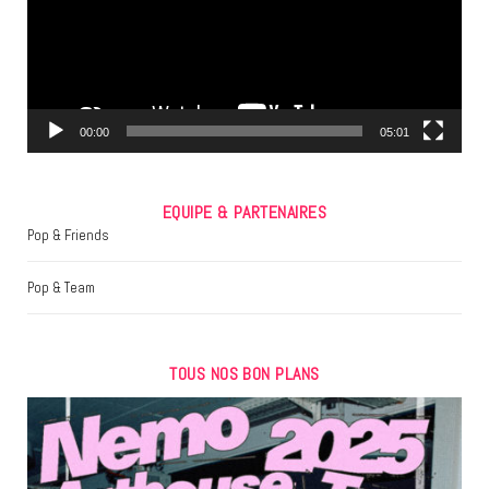
o
e
g
o
r
r
k
a
m
00:00
05:01
EQUIPE & PARTENAIRES
Pop & Friends
Pop & Team
TOUS NOS BON PLANS