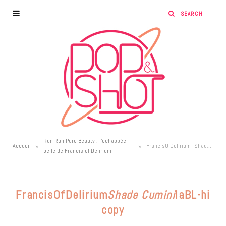
Run Run Pure Beauty : l’échappée
»
»
Accueil
FrancisOfDelirium_Shade Cumini_IaBL-hi copy
belle de Francis of Delirium
FrancisOfDelirium
Shade Cumini
IaBL-hi
copy