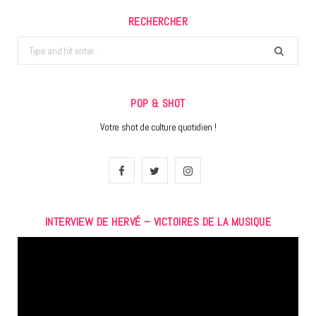
RECHERCHER
Search
for:
POP & SHOT
Votre shot de culture quotidien !
F
T
I
a
w
n
INTERVIEW DE HERVÉ – VICTOIRES DE LA MUSIQUE
c
i
s
Lecteur
e
t
t
vidéo
b
t
a
o
e
g