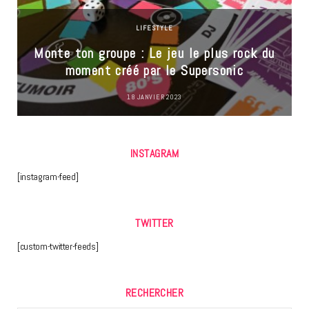
LIFESTYLE
Monte ton groupe : Le jeu le plus rock du
moment créé par le Supersonic
18 JANVIER 2023
INSTAGRAM
[instagram-feed]
TWITTER
[custom-twitter-feeds]
RECHERCHER