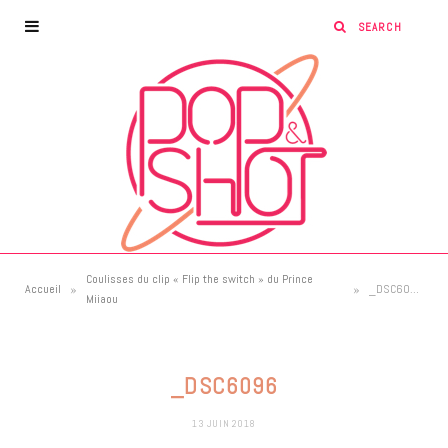
Coulisses du clip « Flip the switch » du Prince
»
»
Accueil
_DSC6096
Miiaou
_DSC6096
13 JUIN 2018