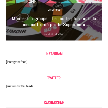
LIFESTYLE
Monte ton groupe : Le jeu le plus rock du
moment créé par le Supersonic
18 JANVIER 2023
INSTAGRAM
[instagram-feed]
TWITTER
[custom-twitter-feeds]
RECHERCHER