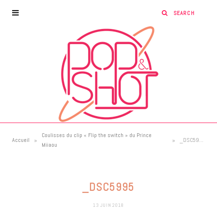
Coulisses du clip « Flip the switch » du Prince
»
»
Accueil
_DSC5995
Miiaou
_DSC5995
13 JUIN 2018