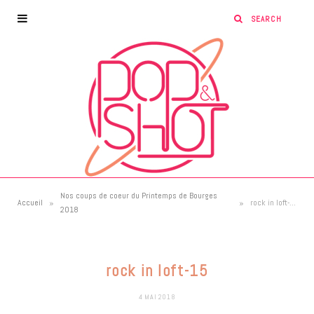
Nos coups de coeur du Printemps de Bourges
»
»
Accueil
rock in loft-15
2018
rock in loft-15
4 MAI 2018