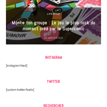
LIFESTYLE
Monte ton groupe : Le jeu le plus rock du
moment créé par le Supersonic
18 JANVIER 2023
INSTAGRAM
[instagram-feed]
TWITTER
[custom-twitter-feeds]
RECHERCHER