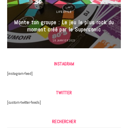
LIFESTYLE
Monte ton groupe : Le jeu le plus rock du
moment créé par le Supersonic
18 JANVIER 2023
INSTAGRAM
[instagram-feed]
TWITTER
[custom-twitter-feeds]
RECHERCHER