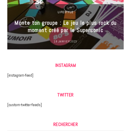
LIFESTYLE
Monte ton groupe : Le jeu le plus rock du
moment créé par le Supersonic
18 JANVIER 2023
INSTAGRAM
[instagram-feed]
TWITTER
[custom-twitter-feeds]
RECHERCHER