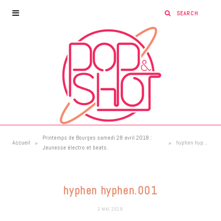
Printemps de Bourges samedi 28 avril 2018 :
»
»
Accueil
hyphen hyphen.001
Jeunesse électro et beats.
hyphen hyphen.001
2 MAI 2018