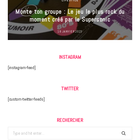
LIFESTYLE
Monte ton groupe : Le jeu le plus rock du
moment créé par le Supersonic
18 JANVIER 2023
INSTAGRAM
[instagram-feed]
TWITTER
[custom-twitter-feeds]
RECHERCHER
Search
for: