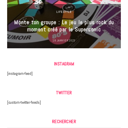
LIFESTYLE
Monte ton groupe : Le jeu le plus rock du
moment créé par le Supersonic
18 JANVIER 2023
INSTAGRAM
[instagram-feed]
TWITTER
[custom-twitter-feeds]
RECHERCHER