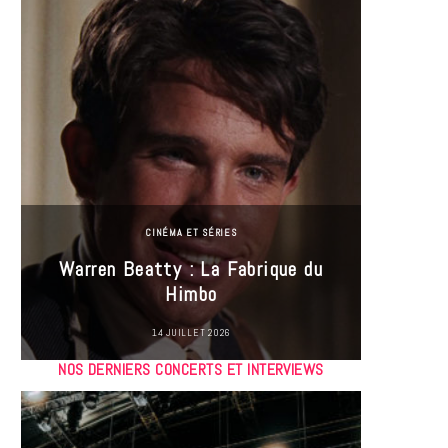
CINÉMA ET SÉRIES
Incel
Warren Beatty : La Fabrique du
genre i
Himbo
14 JUILLET 2026
NOS DERNIERS CONCERTS ET INTERVIEWS