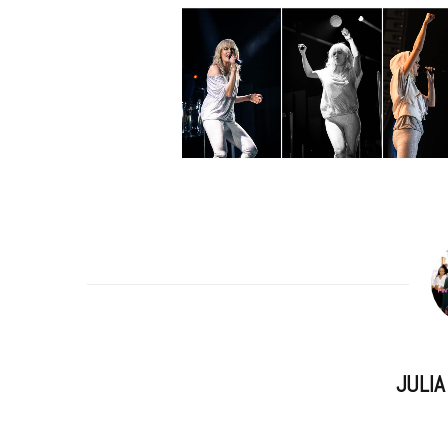
m
JULI