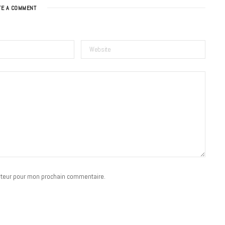
TE A COMMENT
BONS PLANS
Les Eclatantes : une soirée entre
concerts, expos, kart, aéroplume…
à la Cité des Sciences
ateur pour mon prochain commentaire.
14 DÉCEMBRE 2022