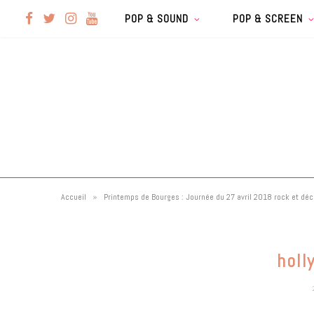
F
T
I
Y
POP & SOUND
POP & SCREEN
a
w
n
o
c
i
s
u
e
t
t
T
b
t
a
u
»
Accueil
Printemps de Bourges : Journée du 27 avril 2018 rock et déc
o
e
g
b
o
r
r
e
holl
k
a