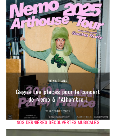
BONS PLANS
Jeu-Co
Gagne tes places pour le concert
limit
de Nemo à l’Alhambra !
22 OCTOBRE 2025
NOS DERNIÈRES DÉCOUVERTES MUSICALES