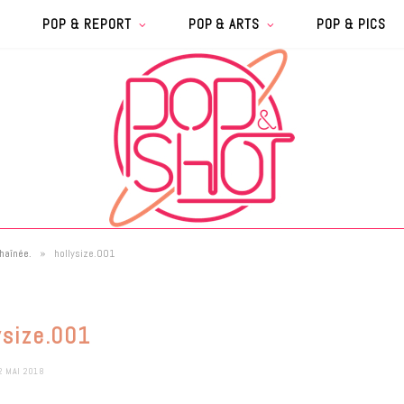
POP & REPORT
POP & ARTS
POP & PICS
»
haînée.
hollysize.001
ysize.001
2 MAI 2018