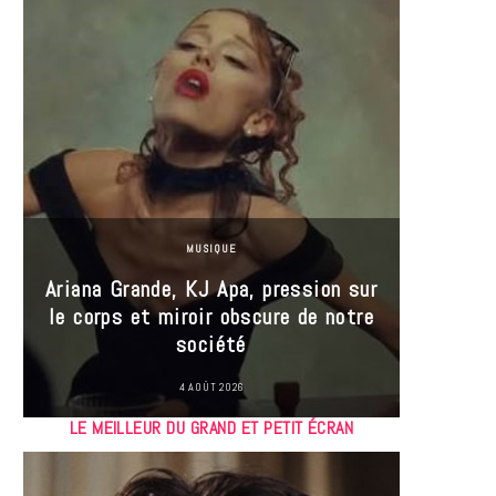
MUSIQUE
Ariana Grande, KJ Apa, pression sur
le corps et miroir obscure de notre
Les
société
réin
4 AOÛT 2026
LE MEILLEUR DU GRAND ET PETIT ÉCRAN