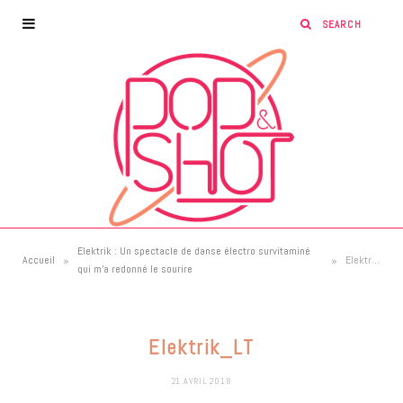
Elektrik : Un spectacle de danse électro survitaminé
»
»
Accueil
Elektrik_LT
qui m’a redonné le sourire
Elektrik_LT
21 AVRIL 2018