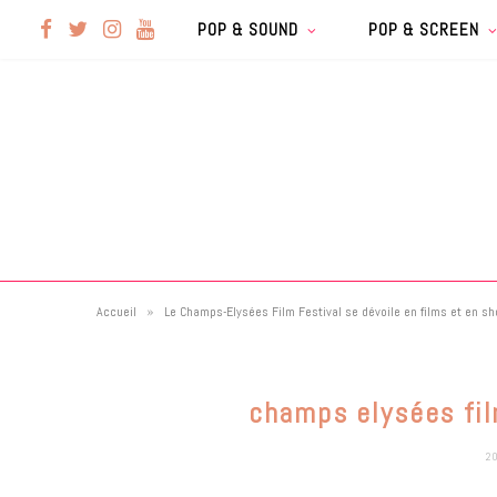
F
T
I
Y
POP & SOUND
POP & SCREEN
a
w
n
o
c
i
s
u
e
t
t
T
b
t
a
u
»
Accueil
Le Champs-Elysées Film Festival se dévoile en films et en 
o
e
g
b
o
r
r
e
champs elysées fil
k
a
2