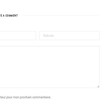
TE A COMMENT
BONS PLANS
Les Eclatantes : une soirée entre
concerts, expos, kart, aéroplume…
à la Cité des Sciences
14 DÉCEMBRE 2022
ateur pour mon prochain commentaire.