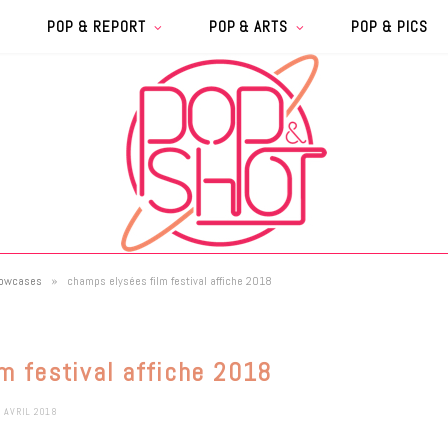
POP & REPORT
POP & ARTS
POP & PICS
»
showcases
champs elysées film festival affiche 2018
m festival affiche 2018
0 AVRIL 2018