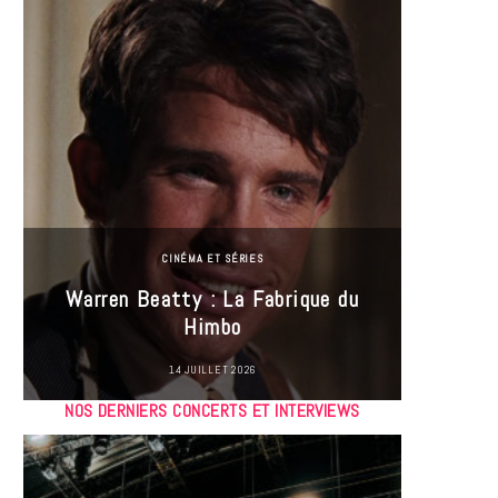
CINÉMA ET SÉRIES
Incel
Warren Beatty : La Fabrique du
genre i
Himbo
14 JUILLET 2026
NOS DERNIERS CONCERTS ET INTERVIEWS