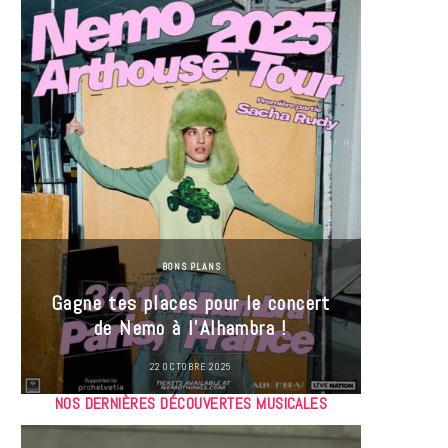
BONS PLANS
Jeu-Co
Gagne tes places pour le concert
limit
de Nemo à l’Alhambra !
22 OCTOBRE 2025
NOS DERNIÈRES DÉCOUVERTES MUSICALES