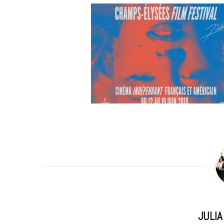
m
JULI