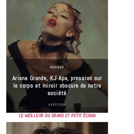
MUSIQUE
Ariana Grande, KJ Apa, pression sur
le corps et miroir obscure de notre
Les
société
réin
4 AOÛT 2026
LE MEILLEUR DU GRAND ET PETIT ÉCRAN