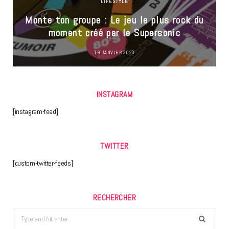
LIFESTYLE
Monte ton groupe : Le jeu le plus rock du
moment créé par le Supersonic
18 JANVIER 2023
INSTAGRAM
[instagram-feed]
TWITTER
[custom-twitter-feeds]
RECHERCHER
Search
for: