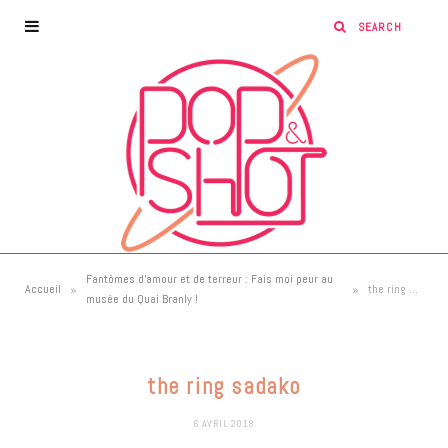
Fantômes d’amour et de terreur : Fais moi peur au
»
»
Accueil
the ring sadako
musée du Quai Branly !
the ring sadako
6 AVRIL 2018