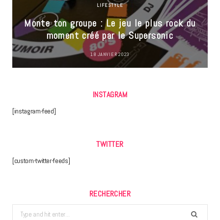
LIFESTYLE
Monte ton groupe : Le jeu le plus rock du
moment créé par le Supersonic
18 JANVIER 2023
INSTAGRAM
[instagram-feed]
TWITTER
[custom-twitter-feeds]
RECHERCHER
Search