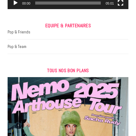
m
00:00
05:01
EQUIPE & PARTENAIRES
Pop & Friends
Pop & Team
TOUS NOS BON PLANS