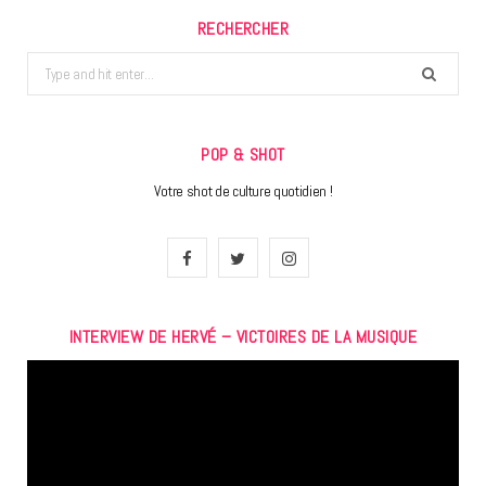
RECHERCHER
Search
for:
POP & SHOT
Votre shot de culture quotidien !
F
T
I
a
w
n
INTERVIEW DE HERVÉ – VICTOIRES DE LA MUSIQUE
c
i
s
Lecteur
e
t
t
vidéo
b
t
a
o
e
g