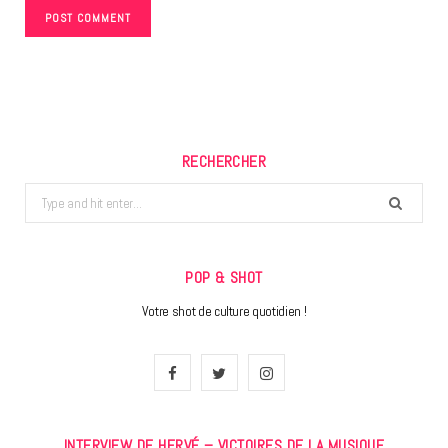
RECHERCHER
Search
for:
POP & SHOT
Votre shot de culture quotidien !
F
T
I
a
w
n
INTERVIEW DE HERVÉ – VICTOIRES DE LA MUSIQUE
c
i
s