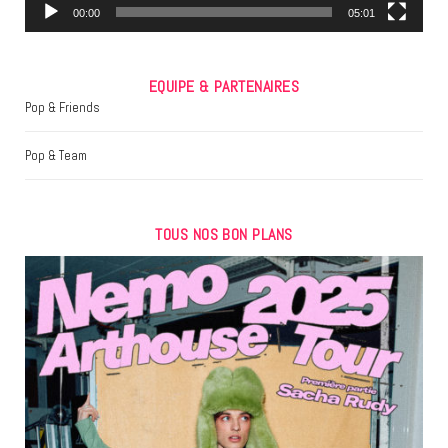
m
00:00
05:01
EQUIPE & PARTENAIRES
Pop & Friends
Pop & Team
TOUS NOS BON PLANS