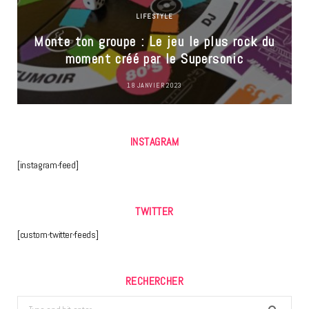
LIFESTYLE
Monte ton groupe : Le jeu le plus rock du
moment créé par le Supersonic
18 JANVIER 2023
INSTAGRAM
[instagram-feed]
TWITTER
[custom-twitter-feeds]
RECHERCHER
Search