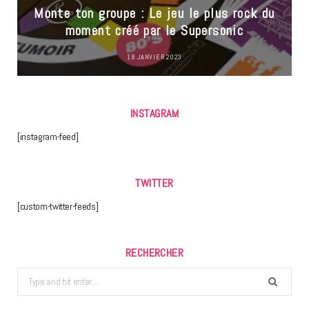
Monte ton groupe : Le jeu le plus rock du
moment créé par le Supersonic
18 JANVIER 2023
INSTAGRAM
[instagram-feed]
TWITTER
[custom-twitter-feeds]
RECHERCHER
Search
for: