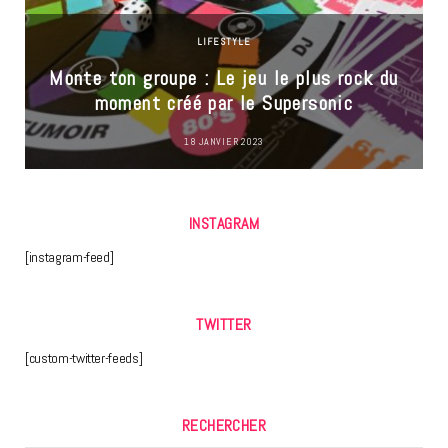
LIFESTYLE
Monte ton groupe : Le jeu le plus rock du
moment créé par le Supersonic
18 JANVIER 2023
INSTAGRAM
[instagram-feed]
TWITTER
[custom-twitter-feeds]
RECHERCHER