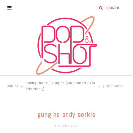
Casting idéal #1 : Gung Ho (Von Kummant / Von
»
»
Accueil
gung ho andy serkis
Eckartsberg)
gung ho andy serkis
4 OCTOBRE 2017