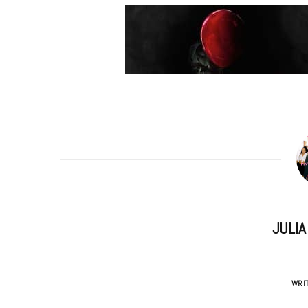
m
JULI
WRI