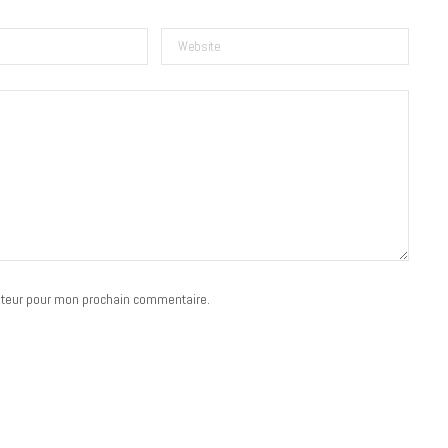
BONS PLANS
Les Eclatantes : une soirée entre
concerts, expos, kart, aéroplume…
ateur pour mon prochain commentaire.
à la Cité des Sciences
14 DÉCEMBRE 2022