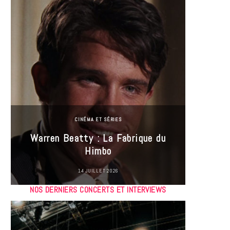
CINÉMA ET SÉRIES
Incel
Warren Beatty : La Fabrique du
genre i
Himbo
14 JUILLET 2026
NOS DERNIERS CONCERTS ET INTERVIEWS