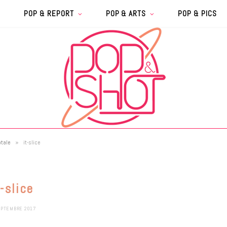
POP & REPORT
POP & ARTS
POP & PICS
»
otale
it-slice
t-slice
EPTEMBRE 2017