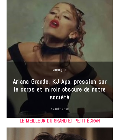
MUSIQUE
Ariana Grande, KJ Apa, pression sur
le corps et miroir obscure de notre
Les
société
réin
4 AOÛT 2026
LE MEILLEUR DU GRAND ET PETIT ÉCRAN