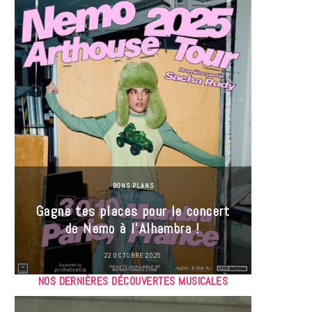
BONS PLANS
Jeu-Co
Gagne tes places pour le concert
limit
de Nemo à l’Alhambra !
22 OCTOBRE 2025
NOS DERNIÈRES DÉCOUVERTES MUSICALES