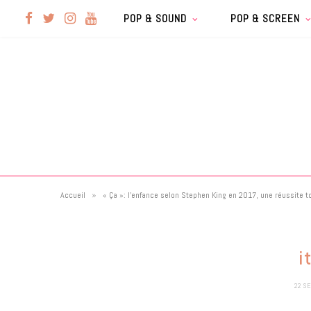
F
T
I
Y
POP & SOUND
POP & SCREEN
a
w
n
o
c
i
s
u
e
t
t
T
b
t
a
u
»
Accueil
« Ça »: l’enfance selon Stephen King en 2017, une réussite t
o
e
g
b
o
r
r
e
i
k
a
22 S