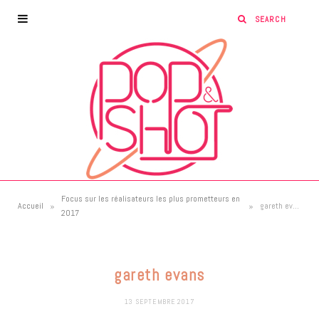
Focus sur les réalisateurs les plus prometteurs en
»
»
Accueil
gareth evans
2017
gareth evans
13 SEPTEMBRE 2017