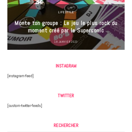
LIFESTYLE
Monte ton groupe : Le jeu le plus rock du
moment créé par le Supersonic
18 JANVIER 2023
INSTAGRAM
[instagram-feed]
TWITTER
[custom-twitter-feeds]
RECHERCHER