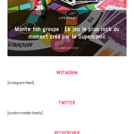
LIFESTYLE
Monte ton groupe : Le jeu le plus rock du
moment créé par le Supersonic
18 JANVIER 2023
INSTAGRAM
[instagram-feed]
TWITTER
[custom-twitter-feeds]
RECHERCHER