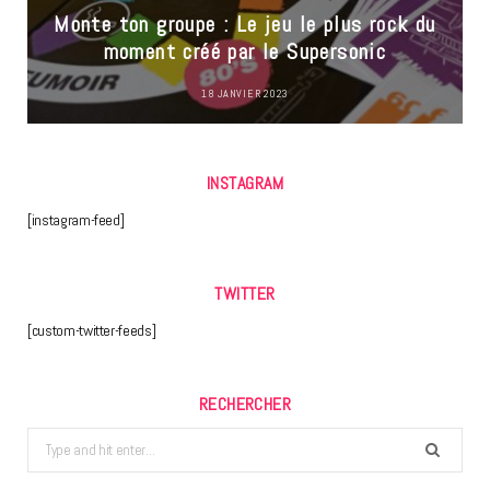
Monte ton groupe : Le jeu le plus rock du
moment créé par le Supersonic
18 JANVIER 2023
INSTAGRAM
[instagram-feed]
TWITTER
[custom-twitter-feeds]
RECHERCHER
Search
for: