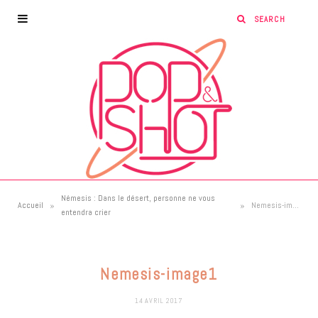
Némesis : Dans le désert, personne ne vous
»
»
Accueil
Nemesis-image1
entendra crier
Nemesis-image1
14 AVRIL 2017