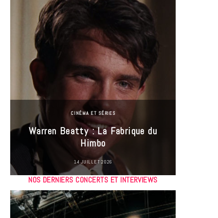
CINÉMA ET SÉRIES
Incel
Warren Beatty : La Fabrique du
genre i
Himbo
14 JUILLET 2026
NOS DERNIERS CONCERTS ET INTERVIEWS