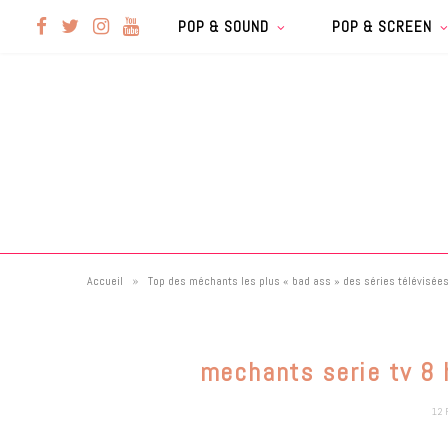
F
T
I
Y
POP & SOUND
POP & SCREEN
a
w
n
o
c
i
s
u
e
t
t
T
b
t
a
u
»
Accueil
Top des méchants les plus « bad ass » des séries télévisée
o
e
g
b
o
r
r
e
mechants serie tv 8 
k
a
12 