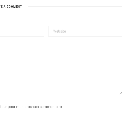
TE A COMMENT
BONS PLANS
Les Eclatantes : une soirée entre
concerts, expos, kart, aéroplume…
à la Cité des Sciences
ateur pour mon prochain commentaire.
14 DÉCEMBRE 2022