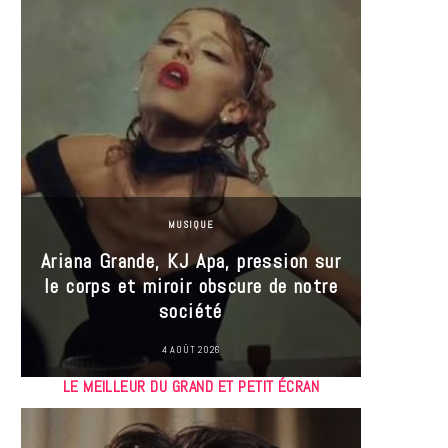
MUSIQUE
Ariana Grande, KJ Apa, pression sur
le corps et miroir obscure de notre
Les
société
réin
4 AOÛT 2026
LE MEILLEUR DU GRAND ET PETIT ÉCRAN