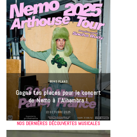
BONS PLANS
Jeu-Co
Gagne tes places pour le concert
limit
de Nemo à l’Alhambra !
22 OCTOBRE 2025
NOS DERNIÈRES DÉCOUVERTES MUSICALES