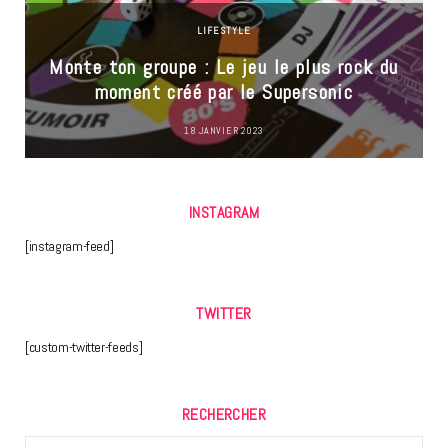
LIFESTYLE
Monte ton groupe : Le jeu le plus rock du
moment créé par le Supersonic
18 JANVIER 2023
INSTAGRAM
[instagram-feed]
TWITTER
[custom-twitter-feeds]
RECHERCHER