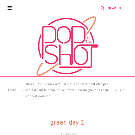
Green Day : Le rock’n’roll ne nous sauvera peut-être pas
»
»
Accueil
mais il vaut la peine de se battre pour lui (Reportage du
green day 1
concert parisien)
green day 1
7 FÉVRIER 2017