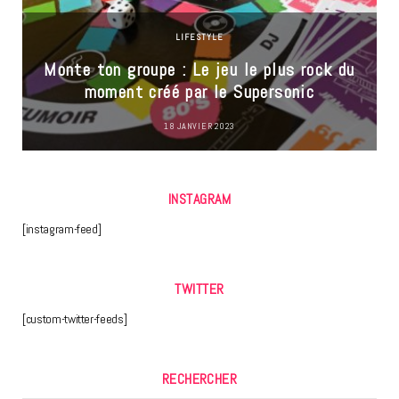
LIFESTYLE
Monte ton groupe : Le jeu le plus rock du
moment créé par le Supersonic
18 JANVIER 2023
INSTAGRAM
[instagram-feed]
TWITTER
[custom-twitter-feeds]
RECHERCHER