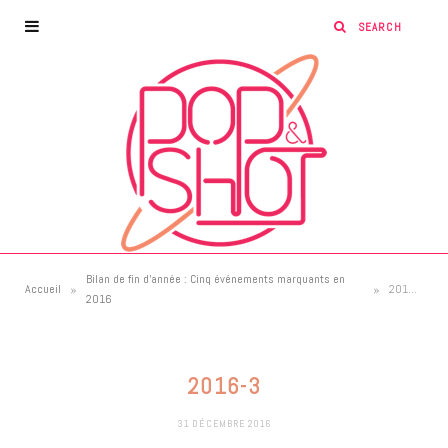
Bilan de fin d’année : Cinq événements marquants en
»
»
Accueil
2016-3
2016
2016-3
31 DÉCEMBRE 2016