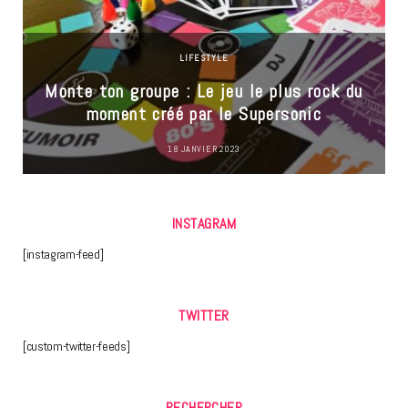
LIFESTYLE
Monte ton groupe : Le jeu le plus rock du
moment créé par le Supersonic
18 JANVIER 2023
INSTAGRAM
[instagram-feed]
TWITTER
[custom-twitter-feeds]
RECHERCHER