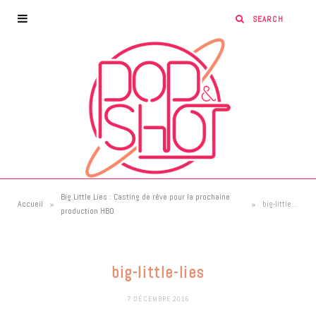
Big Little Lies : Casting de rêve pour la prochaine
»
»
Accueil
big-little-lies
production HBO
big-little-lies
7 DÉCEMBRE 2016