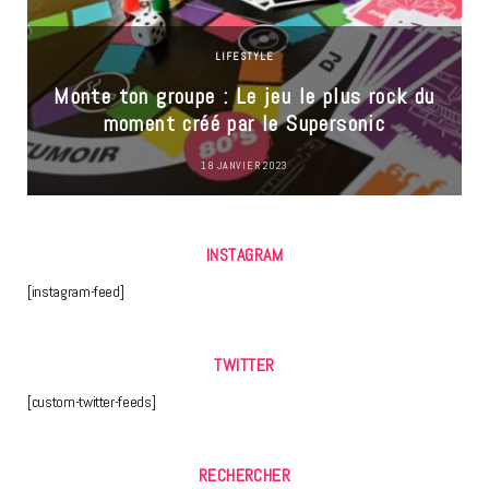
LIFESTYLE
Monte ton groupe : Le jeu le plus rock du
moment créé par le Supersonic
18 JANVIER 2023
INSTAGRAM
[instagram-feed]
TWITTER
[custom-twitter-feeds]
RECHERCHER